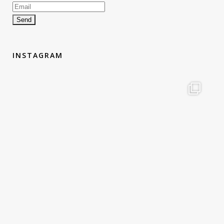
INSTAGRAM
therouteantognelli