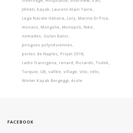
hivernage
Hospitalité
interview
Iran
Jikheti
kayak
Laurent-Alain Taine
Lega Navale Italiana
Lory
Marina Di Pisa
monaco
Mongolie
Monopoli
Nike
nomades
Oulan Bator
pirogues polynésiennes
portes de Naples
Projet 2018
radio francigena
renard
Riccardo
Todek
Turquie
UB
vallée
village
Vito
vélo
Winter Kayak Bergeggi
école
FACEBOOK