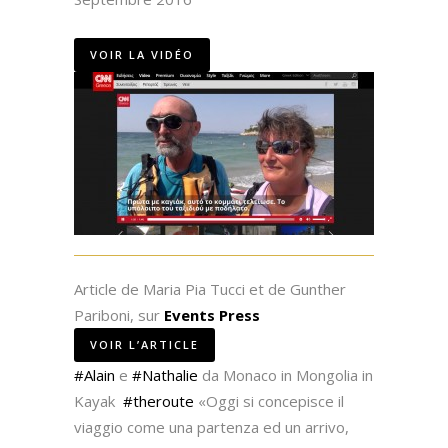
VOIR LA VIDÉO
Article de Maria Pia Tucci et de Gunther
Pariboni, sur
Events Press
VOIR L’ARTICLE
‪#‎
Alain‬
e
‪#‎
Nathalie‬
da Monaco in Mongolia in
Kayak
‪#‎
theroute‬
«Oggi si concepisce il
viaggio come una partenza ed un arrivo,