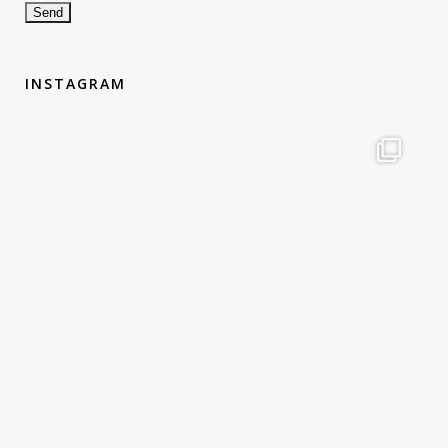
INSTAGRAM
therouteantognelli