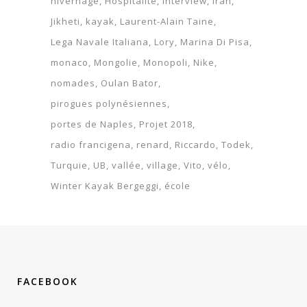
hivernage
Hospitalité
interview
Iran
Jikheti
kayak
Laurent-Alain Taine
Lega Navale Italiana
Lory
Marina Di Pisa
monaco
Mongolie
Monopoli
Nike
nomades
Oulan Bator
pirogues polynésiennes
portes de Naples
Projet 2018
radio francigena
renard
Riccardo
Todek
Turquie
UB
vallée
village
Vito
vélo
Winter Kayak Bergeggi
école
FACEBOOK