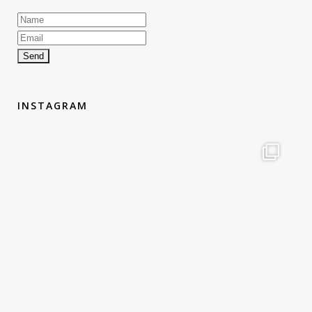
INSTAGRAM
therouteantognelli