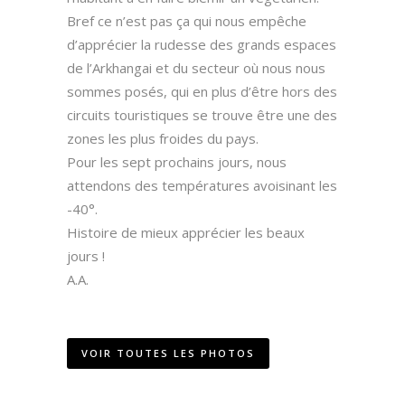
Bref ce n’est pas ça qui nous empêche
d’apprécier la rudesse des grands espaces
de l’Arkhangai et du secteur où nous nous
sommes posés, qui en plus d’être hors des
circuits touristiques se trouve être une des
zones les plus froides du pays.
Pour les sept prochains jours, nous
attendons des températures avoisinant les
-40°.
Histoire de mieux apprécier les beaux
jours !
A.A.
VOIR TOUTES LES PHOTOS