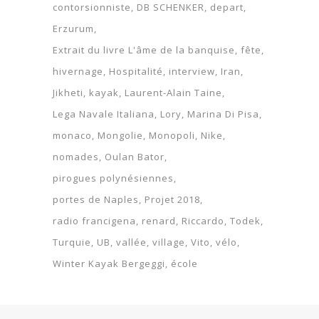
contorsionniste
DB SCHENKER
depart
Erzurum
Extrait du livre L'âme de la banquise
fête
hivernage
Hospitalité
interview
Iran
Jikheti
kayak
Laurent-Alain Taine
Lega Navale Italiana
Lory
Marina Di Pisa
monaco
Mongolie
Monopoli
Nike
nomades
Oulan Bator
pirogues polynésiennes
portes de Naples
Projet 2018
radio francigena
renard
Riccardo
Todek
Turquie
UB
vallée
village
Vito
vélo
Winter Kayak Bergeggi
école