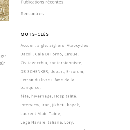
Publications récentes
Rencontres
MOTS-CLÉS
Accueil
aigle
aigliers
Atoocycles
Bacoli
Cala Di Forno
Cirque
age
Civitavecchia
contorsionniste
sûr
DB SCHENKER
depart
Erzurum
Extrait du livre L'âme de la
banquise
fête
hivernage
Hospitalité
interview
Iran
Jikheti
kayak
Laurent-Alain Taine
Lega Navale Italiana
Lory