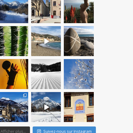
Mar 11
Mar 10
Mar 9
therouteantognelli
therouteantognelli
therouteantognelli
Mar 9
Fév 23
Fév 23
therouteantognelli
therouteantognelli
therouteantognelli
Fév 22
Jan 24
Jan 17
therouteantognelli
therouteantognelli
therouteantognelli
Jan 17
Jan 17
Jan 16
Afficher plus...
Suivez-nous sur Instagram