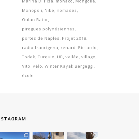
Marina Di Pisa
monaco
Mongolie
Monopoli
Nike
nomades
Oulan Bator
pirogues polynésiennes
portes de Naples
Projet 2018
radio francigena
renard
Riccardo
Todek
Turquie
UB
vallée
village
Vito
vélo
Winter Kayak Bergeggi
école
NSTAGRAM
therouteantognelli
therouteantognelli
therouteantognelli