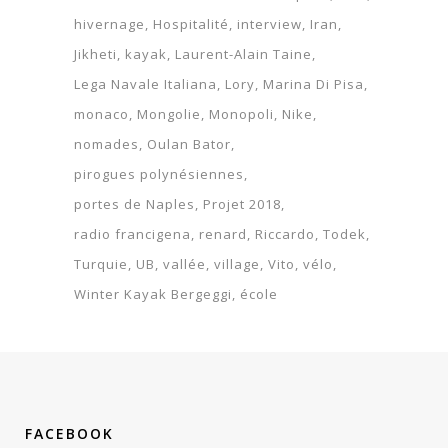
hivernage
Hospitalité
interview
Iran
Jikheti
kayak
Laurent-Alain Taine
Lega Navale Italiana
Lory
Marina Di Pisa
monaco
Mongolie
Monopoli
Nike
nomades
Oulan Bator
pirogues polynésiennes
portes de Naples
Projet 2018
radio francigena
renard
Riccardo
Todek
Turquie
UB
vallée
village
Vito
vélo
Winter Kayak Bergeggi
école
FACEBOOK