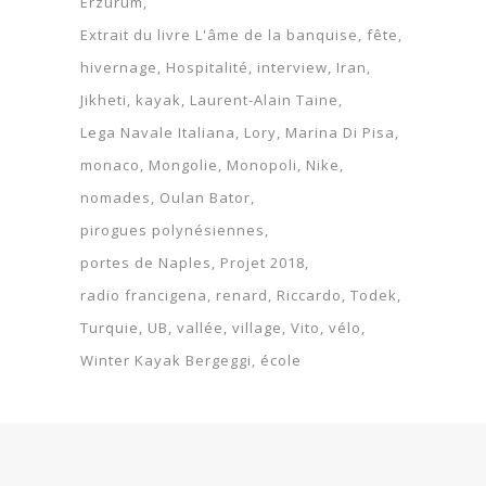
Erzurum
Extrait du livre L'âme de la banquise
fête
hivernage
Hospitalité
interview
Iran
Jikheti
kayak
Laurent-Alain Taine
Lega Navale Italiana
Lory
Marina Di Pisa
monaco
Mongolie
Monopoli
Nike
nomades
Oulan Bator
pirogues polynésiennes
portes de Naples
Projet 2018
radio francigena
renard
Riccardo
Todek
Turquie
UB
vallée
village
Vito
vélo
Winter Kayak Bergeggi
école