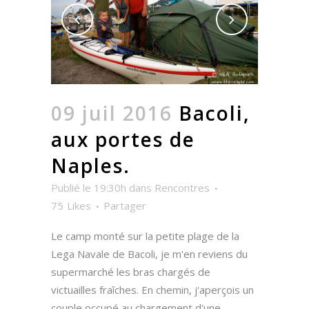
09 juil 2016
Bacoli,
aux portes de
Naples.
Publié le 19:30h
dans
Rencontres
75
Likes
Partager
Le camp monté sur la petite plage de la
Lega Navale de Bacoli, je m'en reviens du
supermarché les bras chargés de
victuailles fraîches. En chemin, j'aperçois un
couple occupé au chargement d'une