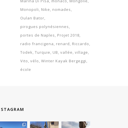
Marina Di Pisa
monaco
Mongolie
Monopoli
Nike
nomades
Oulan Bator
pirogues polynésiennes
portes de Naples
Projet 2018
radio francigena
renard
Riccardo
Todek
Turquie
UB
vallée
village
Vito
vélo
Winter Kayak Bergeggi
école
NSTAGRAM
therouteantognelli
therouteantognelli
therouteantognelli