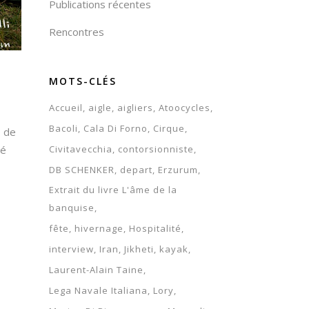
Publications récentes
Rencontres
MOTS-CLÉS
Accueil
aigle
aigliers
Atoocycles
Bacoli
Cala Di Forno
Cirque
s de
Civitavecchia
contorsionniste
ré
DB SCHENKER
depart
Erzurum
Extrait du livre L'âme de la
banquise
fête
hivernage
Hospitalité
interview
Iran
Jikheti
kayak
Laurent-Alain Taine
Lega Navale Italiana
Lory