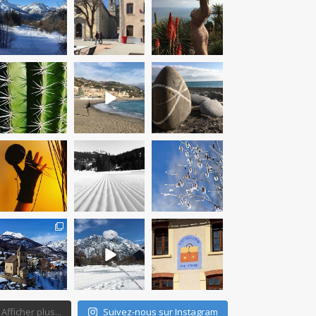
Mar 11
Mar 10
Mar 9
therouteantognelli
therouteantognelli
therouteantognelli
Mar 9
Fév 23
Fév 23
therouteantognelli
therouteantognelli
therouteantognelli
Fév 22
Jan 24
Jan 17
therouteantognelli
therouteantognelli
therouteantognelli
Jan 17
Jan 17
Jan 16
Afficher plus...
Suivez-nous sur Instagram