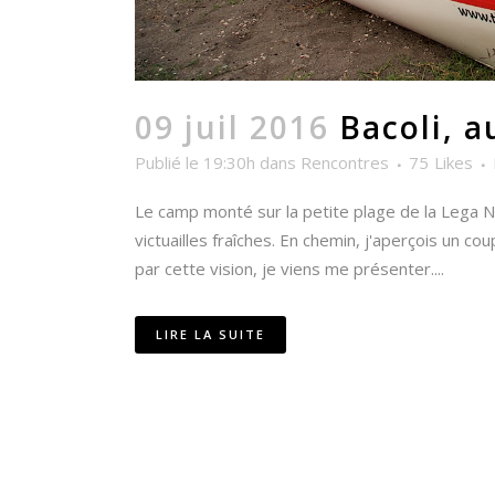
09 juil 2016
Bacoli, a
Publié le 19:30h
dans
Rencontres
75
Likes
Le camp monté sur la petite plage de la Lega N
victuailles fraîches. En chemin, j'aperçois un
par cette vision, je viens me présenter....
LIRE LA SUITE