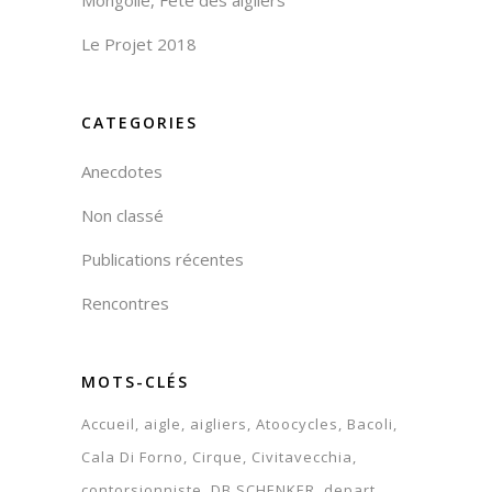
Le Projet 2018
CATEGORIES
Anecdotes
Non classé
Publications récentes
Rencontres
MOTS-CLÉS
Accueil
aigle
aigliers
Atoocycles
Bacoli
Cala Di Forno
Cirque
Civitavecchia
contorsionniste
DB SCHENKER
depart