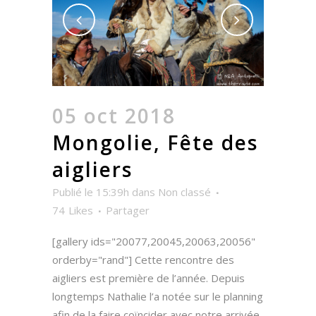
05 oct 2018
Mongolie, Fête des
aigliers
Publié le 15:39h
dans
Non classé
74
Likes
Partager
[gallery ids="20077,20045,20063,20056"
orderby="rand"] Cette rencontre des
aigliers est première de l’année. Depuis
longtemps Nathalie l’a notée sur le planning
afin de la faire coïncider avec notre arrivée