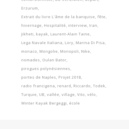
Erzurum
Extrait du livre L'âme de la banquise
fête
hivernage
Hospitalité
interview
Iran
Jikheti
kayak
Laurent-Alain Taine
Lega Navale Italiana
Lory
Marina Di Pisa
monaco
Mongolie
Monopoli
Nike
nomades
Oulan Bator
pirogues polynésiennes
portes de Naples
Projet 2018
radio francigena
renard
Riccardo
Todek
Turquie
UB
vallée
village
Vito
vélo
Winter Kayak Bergeggi
école