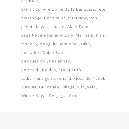
Erzurum
Extrait du livre L'âme de la banquise
fête
hivernage
Hospitalité
interview
Iran
Jikheti
kayak
Laurent-Alain Taine
Lega Navale Italiana
Lory
Marina Di Pisa
monaco
Mongolie
Monopoli
Nike
nomades
Oulan Bator
pirogues polynésiennes
portes de Naples
Projet 2018
radio francigena
renard
Riccardo
Todek
Turquie
UB
vallée
village
Vito
vélo
Winter Kayak Bergeggi
école