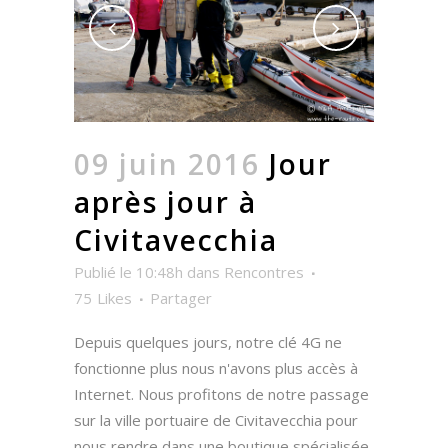
09 juin 2016
Jour
après jour à
Civitavecchia
Publié le 10:48h
dans
Rencontres
75
Likes
Partager
Depuis quelques jours, notre clé 4G ne
fonctionne plus nous n'avons plus accès à
Internet. Nous profitons de notre passage
sur la ville portuaire de Civitavecchia pour
nous rendre dans une boutique spécialisée.