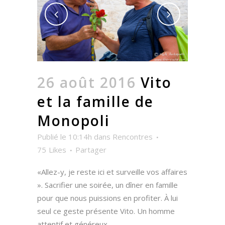
26 août 2016
Vito
et la famille de
Monopoli
Publié le 10:14h
dans
Rencontres
75
Likes
Partager
«Allez-y, je reste ici et surveille vos affaires
». Sacrifier une soirée, un dîner en famille
pour que nous puissions en profiter. À lui
seul ce geste présente Vito. Un homme
attentif et généreux....