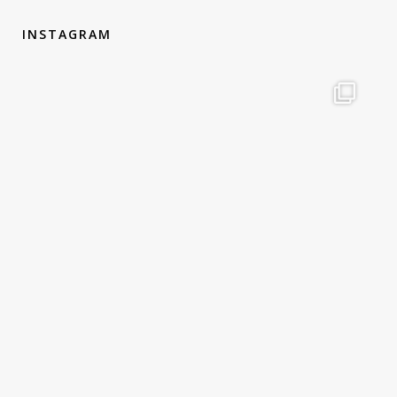
INSTAGRAM
therouteantognelli
Mar 11