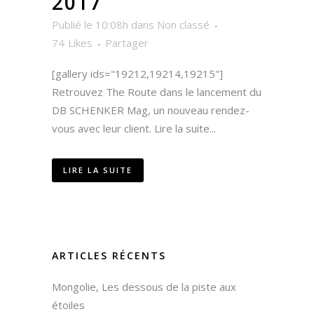
2017
Publié le 10:08h
dans
Non classé
74
Likes
Partager
[gallery ids="19212,19214,19215"]
Retrouvez The Route dans le lancement du
DB SCHENKER Mag, un nouveau rendez-
vous avec leur client. Lire la suite...
LIRE LA SUITE
ARTICLES RÉCENTS
Mongolie, Les dessous de la piste aux
étoiles