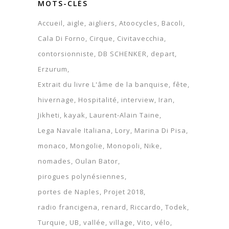
MOTS-CLÉS
Accueil
aigle
aigliers
Atoocycles
Bacoli
Cala Di Forno
Cirque
Civitavecchia
contorsionniste
DB SCHENKER
depart
Erzurum
Extrait du livre L'âme de la banquise
fête
hivernage
Hospitalité
interview
Iran
Jikheti
kayak
Laurent-Alain Taine
Lega Navale Italiana
Lory
Marina Di Pisa
monaco
Mongolie
Monopoli
Nike
nomades
Oulan Bator
pirogues polynésiennes
portes de Naples
Projet 2018
radio francigena
renard
Riccardo
Todek
Turquie
UB
vallée
village
Vito
vélo