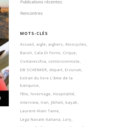
Publications récentes
Rencontres
MOTS-CLÉS
Accueil
aigle
aigliers
Atoocycles
Bacoli
Cala Di Forno
Cirque
Civitavecchia
contorsionniste
DB SCHENKER
depart
Erzurum
Extrait du livre L'âme de la
banquise
fête
hivernage
Hospitalité
interview
Iran
Jikheti
kayak
Laurent-Alain Taine
Lega Navale Italiana
Lory