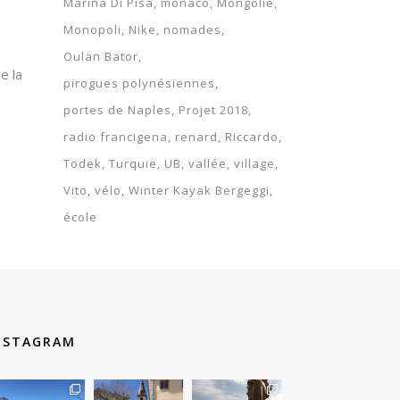
Marina Di Pisa
monaco
Mongolie
Monopoli
Nike
nomades
Oulan Bator
e la
pirogues polynésiennes
portes de Naples
Projet 2018
radio francigena
renard
Riccardo
Todek
Turquie
UB
vallée
village
Vito
vélo
Winter Kayak Bergeggi
école
NSTAGRAM
therouteantognelli
therouteantognelli
therouteantognelli