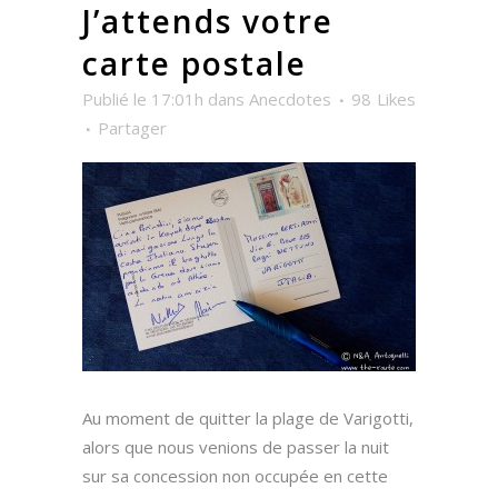
J’attends votre
carte postale
Publié le 17:01h
dans
Anecdotes
98
Likes
Partager
Au moment de quitter la plage de Varigotti,
alors que nous venions de passer la nuit
sur sa concession non occupée en cette