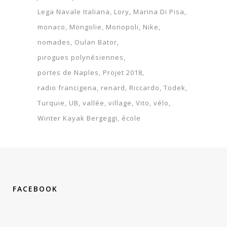
Lega Navale Italiana
Lory
Marina Di Pisa
monaco
Mongolie
Monopoli
Nike
nomades
Oulan Bator
pirogues polynésiennes
portes de Naples
Projet 2018
radio francigena
renard
Riccardo
Todek
Turquie
UB
vallée
village
Vito
vélo
Winter Kayak Bergeggi
école
FACEBOOK