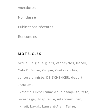
Anecdotes
Non classé
Publications récentes
Rencontres
MOTS-CLÉS
Accueil
aigle
aigliers
Atoocycles
Bacoli
Cala Di Forno
Cirque
Civitavecchia
contorsionniste
DB SCHENKER
depart
Erzurum
Extrait du livre L'âme de la banquise
fête
hivernage
Hospitalité
interview
Iran
Jikheti
kayak
Laurent-Alain Taine