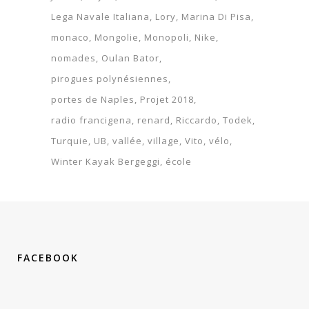
Lega Navale Italiana
Lory
Marina Di Pisa
monaco
Mongolie
Monopoli
Nike
nomades
Oulan Bator
pirogues polynésiennes
portes de Naples
Projet 2018
radio francigena
renard
Riccardo
Todek
Turquie
UB
vallée
village
Vito
vélo
Winter Kayak Bergeggi
école
FACEBOOK