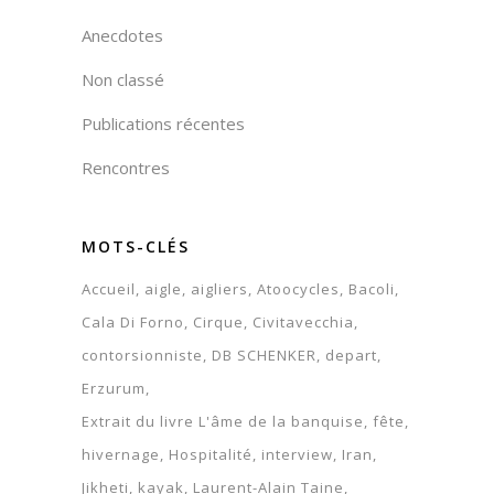
Anecdotes
Non classé
Publications récentes
Rencontres
MOTS-CLÉS
Accueil
aigle
aigliers
Atoocycles
Bacoli
Cala Di Forno
Cirque
Civitavecchia
contorsionniste
DB SCHENKER
depart
Erzurum
Extrait du livre L'âme de la banquise
fête
hivernage
Hospitalité
interview
Iran
Jikheti
kayak
Laurent-Alain Taine