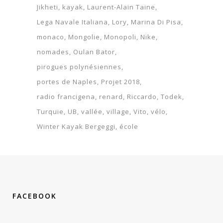
Jikheti
kayak
Laurent-Alain Taine
Lega Navale Italiana
Lory
Marina Di Pisa
monaco
Mongolie
Monopoli
Nike
nomades
Oulan Bator
pirogues polynésiennes
portes de Naples
Projet 2018
radio francigena
renard
Riccardo
Todek
Turquie
UB
vallée
village
Vito
vélo
Winter Kayak Bergeggi
école
FACEBOOK