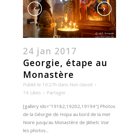
24 jan 2017
Georgie, étape au
Monastère
Publié le 10:27h
dans
Non classé
74
Likes
Partager
[gallery ids="19182,19202,19194"] Photos
de la Géorgie de Hopa au bord de la mer
Noire jusqu'au Monastère de Jikheti. Voir
les photos...