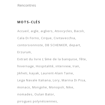
Rencontres
MOTS-CLÉS
Accueil
aigle
aigliers
Atoocycles
Bacoli
Cala Di Forno
Cirque
Civitavecchia
contorsionniste
DB SCHENKER
depart
Erzurum
Extrait du livre L'âme de la banquise
fête
hivernage
Hospitalité
interview
Iran
Jikheti
kayak
Laurent-Alain Taine
Lega Navale Italiana
Lory
Marina Di Pisa
monaco
Mongolie
Monopoli
Nike
nomades
Oulan Bator
pirogues polynésiennes