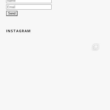
INSTAGRAM
therouteantognelli