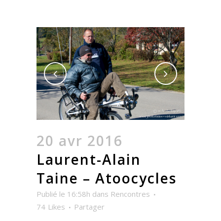
20 avr 2016
Laurent-Alain
Taine – Atoocycles
Publié le 16:58h
dans
Rencontres
74
Likes
Partager