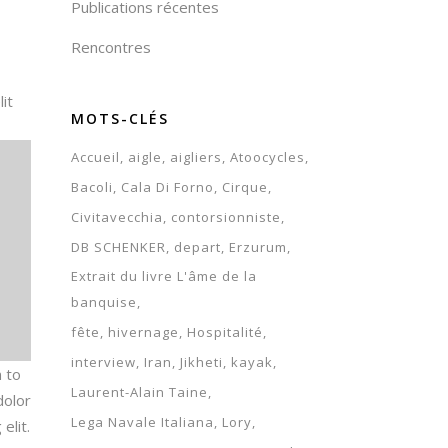
Publications récentes
Rencontres
it
MOTS-CLÉS
Accueil
aigle
aigliers
Atoocycles
Bacoli
Cala Di Forno
Cirque
Civitavecchia
contorsionniste
DB SCHENKER
depart
Erzurum
Extrait du livre L'âme de la
banquise
fête
hivernage
Hospitalité
interview
Iran
Jikheti
kayak
n to
Laurent-Alain Taine
dolor
Lega Navale Italiana
Lory
elit.