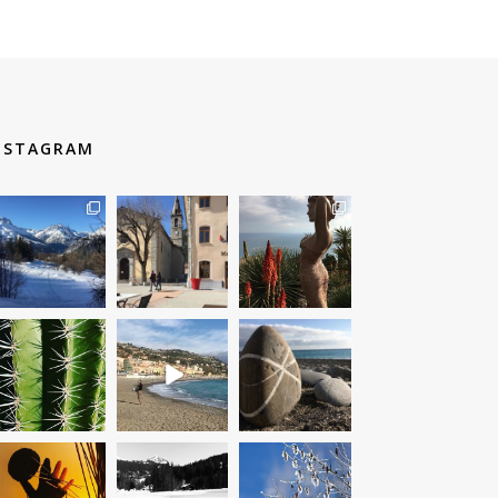
NSTAGRAM
therouteantognelli
therouteantognelli
therouteantognelli
Mar 11
Mar 10
Mar 9
therouteantognelli
therouteantognelli
therouteantognelli
Mar 9
Fév 23
Fév 23
therouteantognelli
therouteantognelli
therouteantognelli