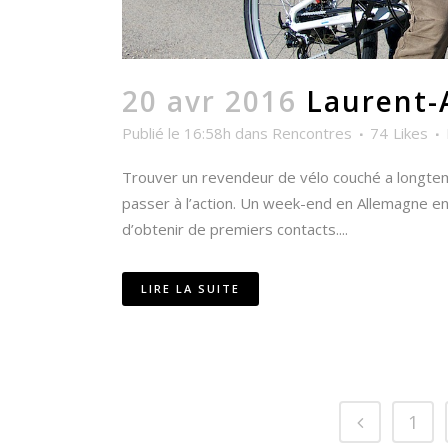
20 avr 2016
Laurent-
Publié le 16:58h
dans
Rencontres
74
Likes
Trouver un revendeur de vélo couché a longtemps
passer à l’action. Un week-end en Allemagne en
d’obtenir de premiers contacts....
LIRE LA SUITE
1