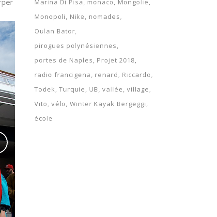
orper
Marina Di Pisa
monaco
Mongolie
Monopoli
Nike
nomades
Oulan Bator
pirogues polynésiennes
portes de Naples
Projet 2018
radio francigena
renard
Riccardo
Todek
Turquie
UB
vallée
village
Vito
vélo
Winter Kayak Bergeggi
école