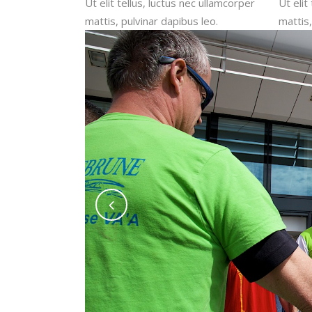
Ut elit tellus, luctus nec ullamcorper
Ut elit
mattis, pulvinar dapibus leo.
mattis,