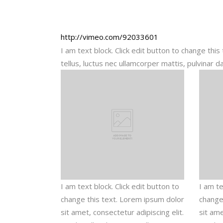
http://vimeo.com/92033601
I am text block. Click edit button to change this
tellus, luctus nec ullamcorper mattis, pulvinar d
I am text block. Click edit button to
I am te
change this text. Lorem ipsum dolor
change
sit amet, consectetur adipiscing elit.
sit ame