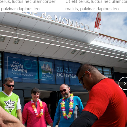
 tellus, luctus nec ullamcorper
Ut elit tellus, luctus nec ullamc
 pulvinar dapibus leo.
mattis, pulvinar dapibus leo.