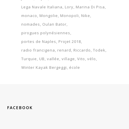
Lega Navale Italiana
Lory
Marina Di Pisa
monaco
Mongolie
Monopoli
Nike
nomades
Oulan Bator
pirogues polynésiennes
portes de Naples
Projet 2018
radio francigena
renard
Riccardo
Todek
Turquie
UB
vallée
village
Vito
vélo
Winter Kayak Bergeggi
école
FACEBOOK