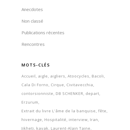
Anecdotes
Non classé
Publications récentes
Rencontres
MOTS-CLÉS
Accueil
aigle
aigliers
Atoocycles
Bacoli
Cala Di Forno
Cirque
Civitavecchia
contorsionniste
DB SCHENKER
depart
Erzurum
Extrait du livre L'âme de la banquise
fête
hivernage
Hospitalité
interview
Iran
Jikheti
kayak
Laurent-Alain Taine